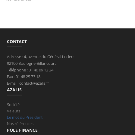
CONTACT
Adresse : 4, avenue du Général Leclerc
92100 Boulogne-Billancourt
Téléphone : 01 46 09 12 24
Fax : 01 48 25 73 18
E-mail: contact@azalis.fr
AZALIS
Société
Valeurs
Le mot du Président
Nos références
PÔLE FINANCE