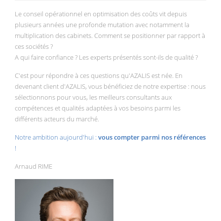
Le conseil opérationnel en optimisation des coûts vit depuis
plusieurs années une profonde mutation avec notamment la
multiplication des cabinets. Comment se positionner par rapport à
ces sociétés ?
A qui faire confiance ? Les experts présentés sont-ils de qualité ?
C'est pour répondre à ces questions qu'AZALIS est née. En
devenant client d'AZALIS, vous bénéficiez de notre expertise : nous
sélectionnons pour vous, les meilleurs consultants aux
compétences et qualités adaptées à vos besoins parmi les
différents acteurs du marché.
Notre ambition aujourd'hui :
vous compter parmi nos références
!
Arnaud RIME