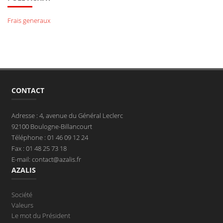
Frais generaux
CONTACT
Adresse : 4, avenue du Général Leclerc
92100 Boulogne-Billancourt
Téléphone : 01 46 09 12 24
Fax : 01 48 25 73 18
E-mail: contact@azalis.fr
AZALIS
Société
Valeurs
Le mot du Président