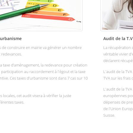
d’urbanisme
Audit de la T.V
s de construire en mairie va générer un nombre
La récupération d
t redevances.
véritable vivier 
déclarent récupére
 la taxe d’aménagement, la redevance pour création
 participation au raccordement à l'égout et la taxe
L'audit de la TVA
tive. Ces taxes d’urbanisme sont dans 7 cas sur 10
TVA sur les frais
L'audit de la TVA
ocales, cet audit visera à vérifier la juste
européennes pour
férentes taxes.
dépenses de pres
de l'Union Europé
Suisse.