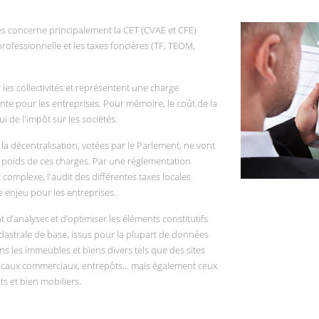
les concerne principalement la CET (CVAE et CFE)
rofessionnelle et les taxes foncières (TF, TEOM,
r les collectivités et représentent une charge
ante pour les entreprises. Pour mémoire, le coût de la
i de l'impôt sur les sociétés.
r la décentralisation, votées par le Parlement, ne vont
le poids de ces charges. Par une réglementation
complexe, l'audit des différentes taxes locales
e enjeu pour les entreprises.
d’analyser et d’optimiser les éléments constitutifs
cadastrale de base, issus pour la plupart de données
s les immeubles et biens divers tels que des sites
 locaux commerciaux, entrepôts… mais également ceux
s et bien mobiliers.