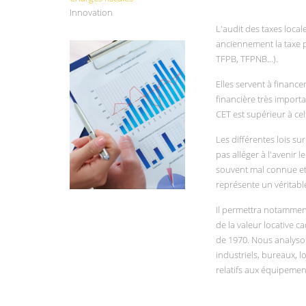
Innovation
L'audit des taxes loca
anciennement la taxe p
TFPB, TFPNB…).
Elles servent à finance
financière très import
CET est supérieur à celu
Les différentes lois su
pas alléger à l'avenir 
souvent mal connue et 
représente un véritabl
Il permettra notamment 
de la valeur locative 
de 1970. Nous analyson
industriels, bureaux,
relatifs aux équipement