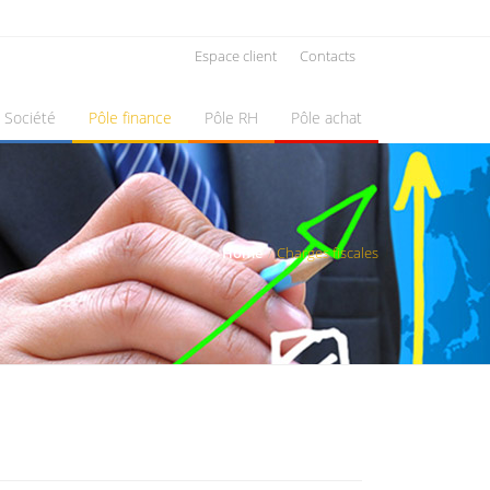
Espace client
Contacts
Société
Pôle finance
Pôle RH
Pôle achat
Home
Charges fiscales