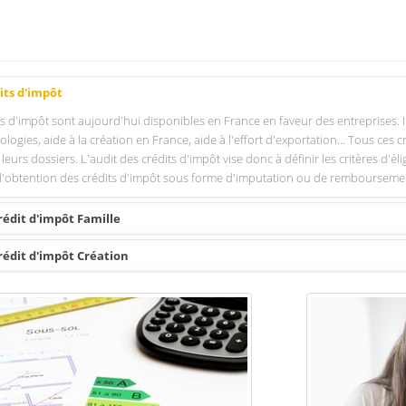
its d'impôt
d'impôt sont aujourd'hui disponibles en France en faveur des entreprises. Ils vi
logies, aide à la création en France, aide à l'effort d'exportation… Tous ces cr
eurs dossiers. L'audit des crédits d'impôt vise donc à définir les critères d'éli
 l'obtention des crédits d'impôt sous forme d'imputation ou de rembourseme
rédit d'impôt Famille
rédit d'impôt Création