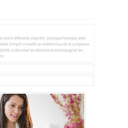
sent différents objectifs : politique familiale, aide
édits d'impôt incitatifs se révèlent lourds et complexes
gibilité, à sécuriser les dossiers et accompagner les
nt.