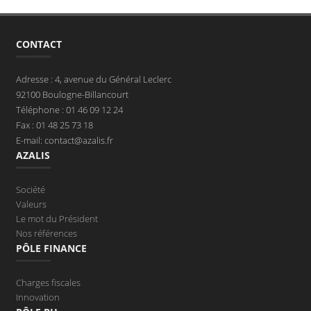
CONTACT
Adresse : 4, avenue du Général Leclerc
92100 Boulogne-Billancourt
Téléphone : 01 46 09 12 24
Fax : 01 48 25 73 18
E-mail: contact@azalis.fr
AZALIS
Société
Valeurs
Le mot du Président
Nos références
PÔLE FINANCE
Charges fiscales
Innovation