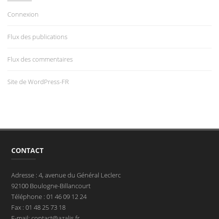
Connexion
Flux des publications
Flux des commentaires
Site de WordPress-FR
CONTACT
Adresse : 4, avenue du Général Leclerc
92100 Boulogne-Billancourt
Téléphone : 01 46 09 12 24
Fax : 01 48 25 73 18
E-mail: contact@azalis.fr