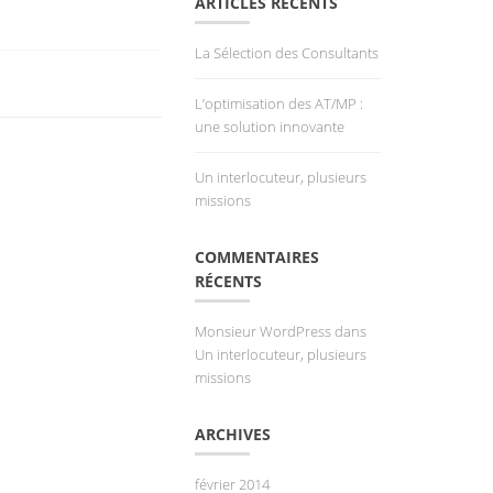
ARTICLES RÉCENTS
La Sélection des Consultants
L’optimisation des AT/MP :
une solution innovante
Un interlocuteur, plusieurs
missions
COMMENTAIRES
RÉCENTS
Monsieur WordPress
dans
Un interlocuteur, plusieurs
missions
ARCHIVES
février 2014